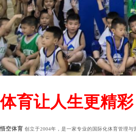
体育让人生更精彩
悟空体育
创立于2004年，是一家专业的国际化体育管理与