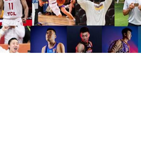
赛事运营
悟空体育组织各种赛事运营，
协助创办、策划并成功推
及大学参加。
赢得广泛的社会赞誉和影响力，拓展中国