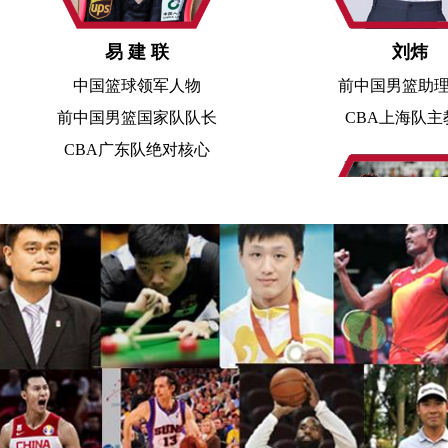
易 建 联
刘炜
中国篮球领军人物
前中国男篮助
前中国男篮国家队队长
CBA上海队主
CBA广东队绝对核心
王柳懿/王
中国首位花样
双人项目奥运