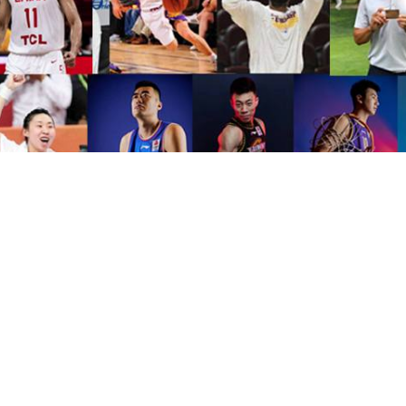
赛事运营
悟空体育组织各种赛事运营，
协助创办、策划并成功推
及大学参加。
赢得广泛的社会赞誉和影响力，拓展中国