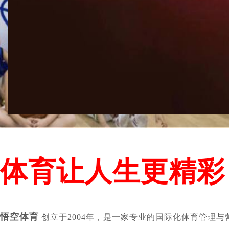
体育让人生更精彩
悟空体育
创立于2004年，是一家专业的国际化体育管理与